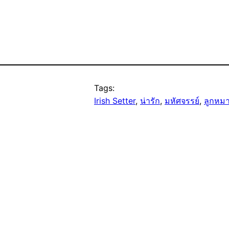
Tags:
Irish Setter
, 
น่ารัก
, 
มหัศจรรย์
, 
ลูกหมา