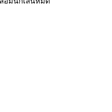
่อมันก็เล่นหมด