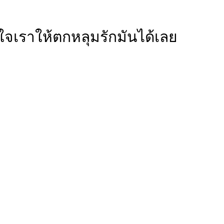
ใจเราให้ตกหลุมรักมันได้เลย