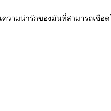
นความน่ารักของมันที่สามารถเชือด