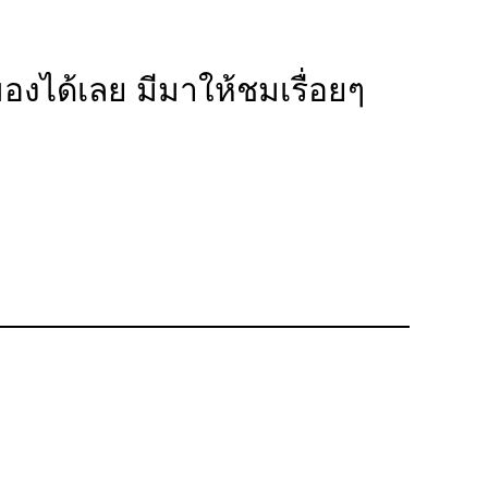
งได้เลย มีมาให้ชมเรื่อยๆ