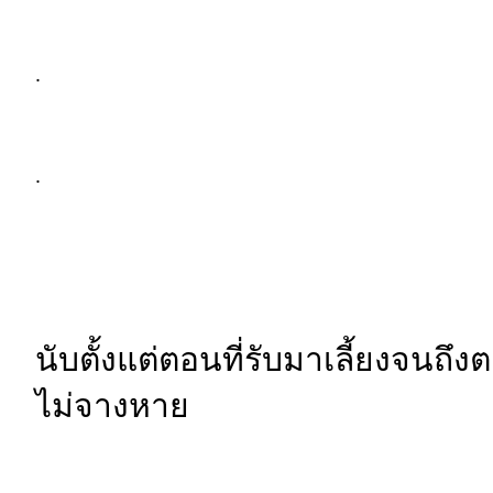
.
.
นับตั้งแต่ตอนที่รับมาเลี้ยงจนถึง
ไม่จางหาย