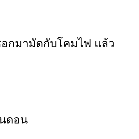
ชือกมามัดกับโคมไฟ แล้ว
ลอนดอน