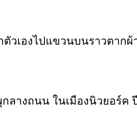
เอาตัวเองไปแขวนบนราวตากผ้า 
พุกลางถนน ในเมืองนิวยอร์ค 