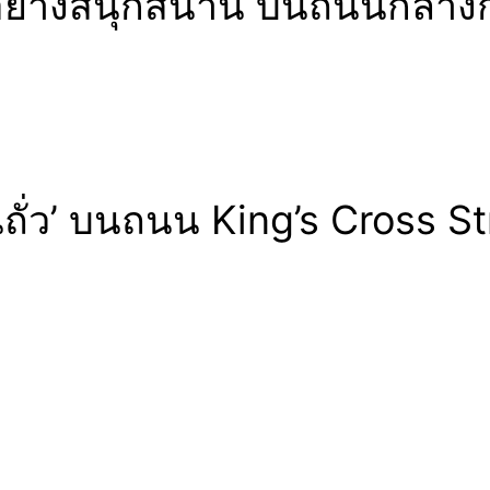
อย่างสนุกสนาน บนถนนกลางกรุง
ันถั่ว’ บนถนน King’s Cross S