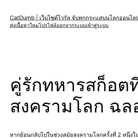
Skip
to
CatDumb | เว็บไซต์ไวรัล จับทุกกระแสบนโลกออนไลน์
content
ส่งเนื้อหาใหม่
โปรไฟล์
ออกจากระบบ
เข้าสู่ระบบ
คู่รักทหารสก็อตท
สงครามโลก ฉลอง
หากย้อนกลับไปในช่วงสมัยสงครามโลกครั้งที่ 2 หนึ่งใน