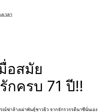
างเวลา
ื่อสมัย
กครบ 71 ปี!!
์ฆ่าล้างเผ่าพันธุ์ชาวยิว จากจักรวรรดินาซีนั่นเอง