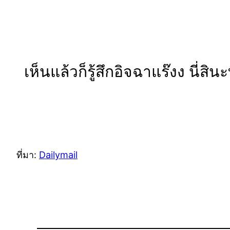
เห็นแล้วก็รู้สึกอิจฉาแร๊งง นี่ส
ที่มา:
Dailymail