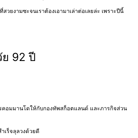
ี่สวยงามซะจนเราต้องเอามาเล่าต่อเลยล่ะ เพราะปีนี้
ัย 92 ปี
ายทหารคอมมานโดให้กับกองทัพสก็อตแลนด์ และภารกิจส่วน
สำเร็จลุลวงด้วยดี