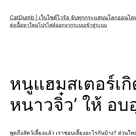
Skip
to
CatDumb | เว็บไซต์ไวรัล จับทุกกระแสบนโลกออนไลน์
content
ส่งเนื้อหาใหม่
โปรไฟล์
ออกจากระบบ
เข้าสู่ระบบ
หนูแฮมสเตอร์เกิด
หนาวจิ๋ว’ ให้ อบอ
พูดถึงสัตว์เลี้ยงแล้ว เราชอบเลี้ยงอะไรกันบ้าง? ส่วนให