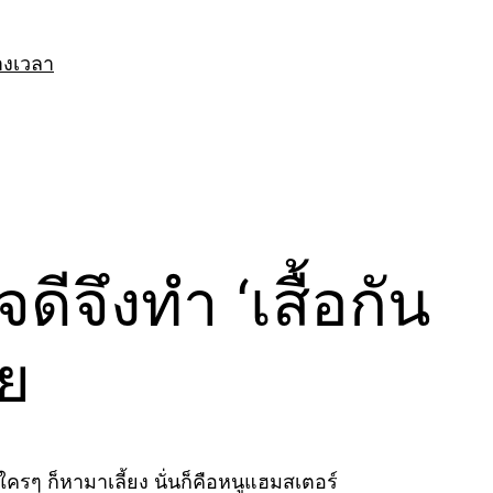
างเวลา
ีจึงทำ ‘เสื้อกัน
ลย
นใครๆ ก็หามาเลี้ยง นั่นก็คือหนูแฮมสเตอร์