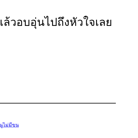
่แล้วอบอุ่นไปถึงหัวใจเลย
นูไม่มีขน