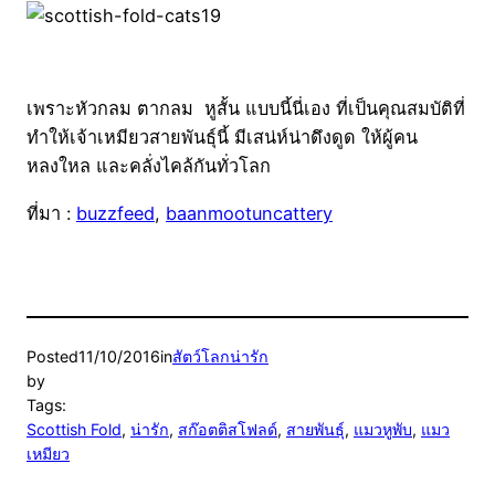
เพราะหัวกลม ตากลม หูสั้น แบบนี้นี่เอง ที่เป็นคุณสมบัติที่
ทำให้เจ้าเหมียวสายพันธุ์นี้ มีเสน่ห์น่าดึงดูด ให้ผู้คน
หลงใหล และคลั่งไคล้กันทั่วโลก
ที่มา :
buzzfeed
,
baanmootuncattery
Posted
11/10/2016
in
สัตว์โลกน่ารัก
by
Tags:
Scottish Fold
, 
น่ารัก
, 
สก๊อตติสโฟลด์
, 
สายพันธุ์
, 
แมวหูพับ
, 
แมว
เหมียว