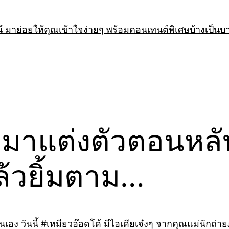
 มาย่อยให้คุณเข้าใจง่ายๆ พร้อมคอนเทนต์พิเศษบ้างเป็นบ
ยมาแต่งตัวตอนหลับ
แล้วยิ้มตาม…
ง วันนี้ #เหมียวอ๊อดโด้ มีไอเดียเจ๋งๆ จากคุณแม่นักถ่ายภ