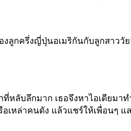
งลูกครึ่งญี่ปุ่นอเมริกันกับลูกสาวว
กที่หลับลึกมาก เธอจึงหาไอเดียมาทำ
หรือเหล่าคนดัง แล้วแชร์ให้เพื่อนๆ 