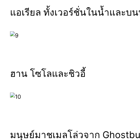
แอเรียล ทั้งเวอร์ชั่นในน้ำและบ
ฮาน โซโลและชิวอี้
มนุษย์มาชเมลโล่วจาก Ghostbu