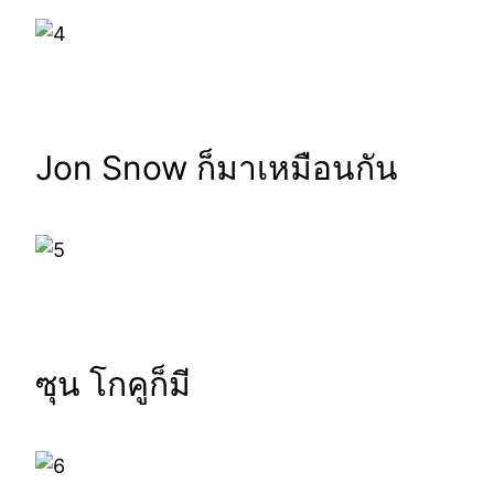
Jon Snow ก็มาเหมือนกัน
ซุน โกคูก็มี