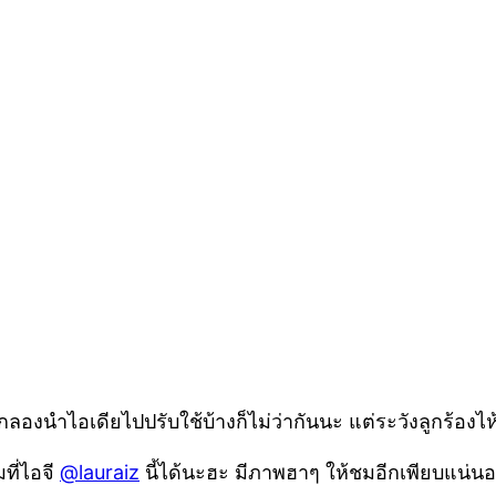
นำไอเดียไปปรับใช้บ้างก็ไม่ว่ากันนะ แต่ระวังลูกร้องไห
ที่ไอจี
@lauraiz
นี้ได้นะฮะ มีภาพฮาๆ ให้ชมอีกเพียบแน่น