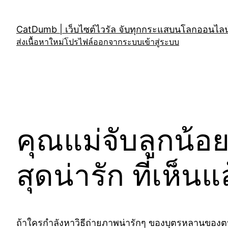
Skip
to
CatDumb | เว็บไซต์ไวรัล จับทุกกระแสบนโลกออนไลน์
content
ส่งเนื้อหาใหม่
โปรไฟล์
ออกจากระบบ
เข้าสู่ระบบ
คุณแม่จับลูกน้อ
สุดน่ารัก ที่เห็น
ถ้าใครกำลังหาวิธีถ่ายภาพน่ารักๆ ของบุตรหลานของตนเอ