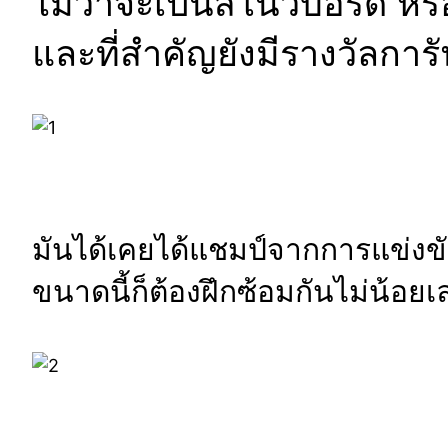
ไม่วาจะเป็นสโนว์บอร์ด หรือ
และที่สำคัญยังมีรางวัลกา
มันได้เคยได้แชมป์จากการแข่งข
ขนาดนี้ก็ต้องฝึกซ้อมกันไม่น้อยเ