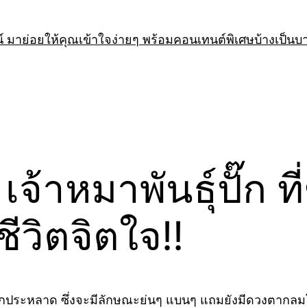
 มาย่อยให้คุณเข้าใจง่ายๆ พร้อมคอนเทนต์พิเศษบ้างเป็นบ
 เจ้าหมาพันธุ์ปั๊ก 
ชีวิตจิตใจ!!
หน้าตาแปลกประหลาด ซึ่งจะมีลักษณะย่นๆ แบนๆ แถมยังมีดวงต