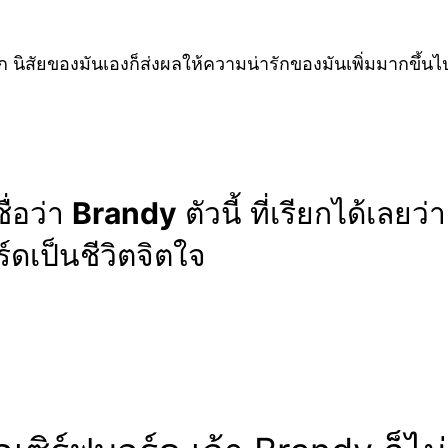
รัก นิสัยของมันเองก็ส่งผลให้ความน่ารักของมันเพิ่มมากขึ
ชื่อว่า
Brandy
ตัวนี้ ที่เรียกได้เลย
ดเป็นชีวิตจิตใจ