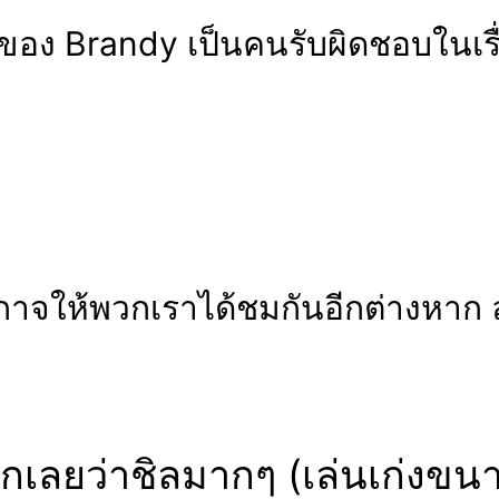
ของ Brandy เป็นคนรับผิดชอบในเร
าจให้พวกเราได้ชมกันอีกต่างหาก 
อกเลยว่าชิลมากๆ (เล่นเก่งข