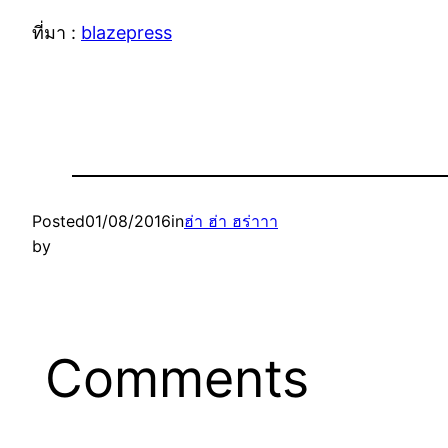
ที่มา :
blazepress
Posted
01/08/2016
in
ฮ่า ฮ่า ฮร่าาา
by
Comments