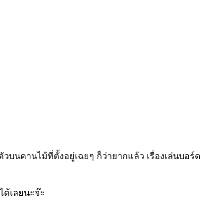
ตัวบนคานไม้ที่ตั้งอยู่เฉยๆ ก็ว่ายากแล้ว เรื่องเล่นบอร์ด
ได้เลยนะจ๊ะ