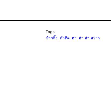
Tags:
ขำกลิ้ง
, 
หัวติด
, 
ฮา
, 
ฮ่า ฮ่า ฮร่าา