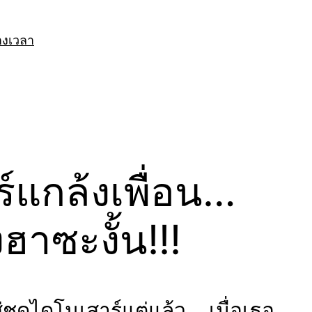
างเวลา
์แกล้งเพื่อน…
ฮาซะงั้น!!!
ชุดไดโนเสาร์แต่แล้ว… เมื่อเธอ