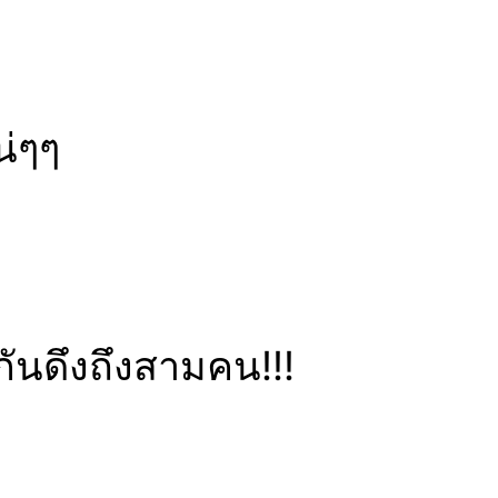
น่ๆๆ
กันดึงถึงสามคน!!!