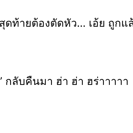
ดท้ายต้องตัดหัว… เอ้ย ถูกแล
” กลับคืนมา ฮ่า ฮ่า ฮร่าาาาา