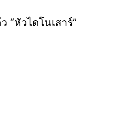
้ว “หัวไดโนเสาร์”