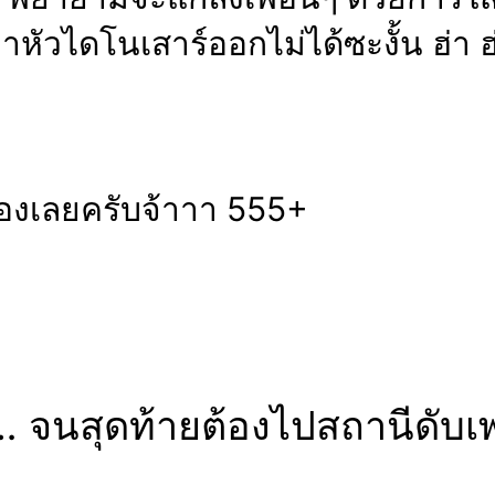
ัวไดโนเสาร์ออกไม่ได้ซะงั้น ฮ่า ฮ
องเลยครับจ้าาา 555+
 จนสุดท้ายต้องไปสถานีดับเพ