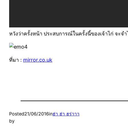
หวังว่าครั้งหน้า ประสบการณ์ในครั้งนี้ของเจ้าไก่ จะจ
ที่มา :
mirror.co.uk
Posted
21/06/2016
in
ฮ่า ฮ่า ฮร่าาา
by