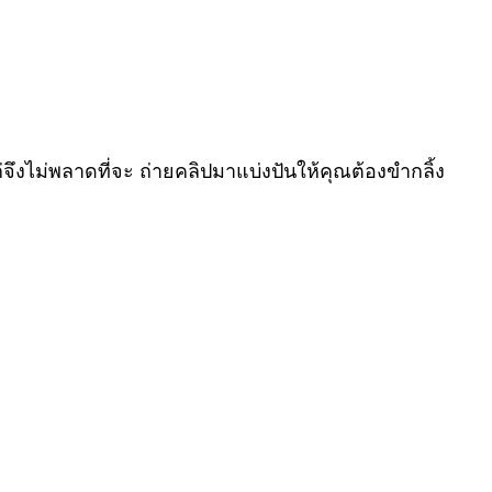
จึงไม่พลาดที่จะ ถ่ายคลิปมาแบ่งปันให้คุณต้องขำกลิ้ง