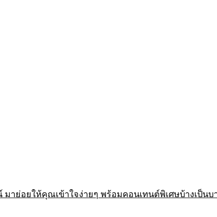
 มาย่อยให้คุณเข้าใจง่ายๆ พร้อมคอนเทนต์พิเศษบ้างเป็นบ