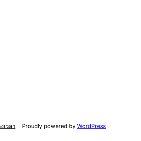
Proudly powered by
WordPress
างเวลา