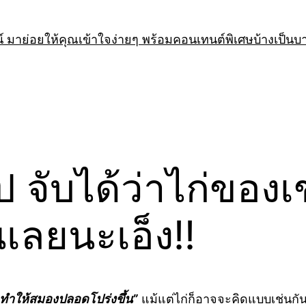
 มาย่อยให้คุณเข้าใจง่ายๆ พร้อมคอนเทนต์พิเศษบ้างเป็นบ
ป จับได้ว่าไก่ขอ
เลยนะเอ็ง!!
ทำให้สมองปลอดโปร่งขึ้น”
แม้แต่ไก่ก็อาจจะคิดแบบเช่นกัน