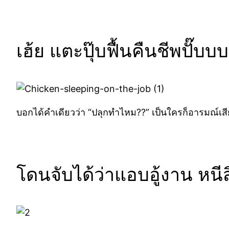
เฮ้ย แตะปุ๊บฟื้นคืนชีพปั๊บบบ
บอกได้คำเดียวว่า “ปลุกทำไหม??” เป็นใครก็อารมณ์เสี
โดนจับได้ว่าแอบอู้งาน หนี