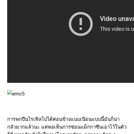
การพกปืนไรเฟิลไปได้ค่อนข้างแนบเนียนแบบนี้มันก็น่า
กลัวมากแล้วนะ แต่พอเห็นการซ่อนแม็กกาซีนเอาไว้ในตัว