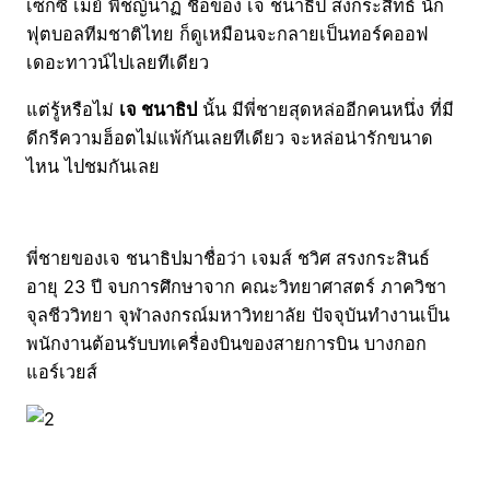
เซ็กซี่ เมย์ พิชญ์นาฏ ชื่อของ เจ ชนาธิป สงกระสิทธ์ นัก
ฟุตบอลทีมชาติไทย ก็ดูเหมือนจะกลายเป็นทอร์คออฟ
เดอะทาวน์ไปเลยทีเดียว
แต่รู้หรือไม่
เจ ชนาธิป
นั้น มีพี่ชายสุดหล่ออีกคนหนึ่ง ที่มี
ดีกรีความฮ็อตไม่แพ้กันเลยทีเดียว จะหล่อน่ารักขนาด
ไหน ไปชมกันเลย
พี่ชายของเจ ชนาธิปมาชื่อว่า เจมส์ ชวิศ สรงกระสินธ์
อายุ 23 ปี จบการศึกษาจาก คณะวิทยาศาสตร์ ภาควิชา
จุลชีววิทยา จุฬาลงกรณ์มหาวิทยาลัย ปัจจุบันทำงานเป็น
พนักงานต้อนรับบทเครื่องบินของสายการบิน บางกอก
แอร์เวยส์