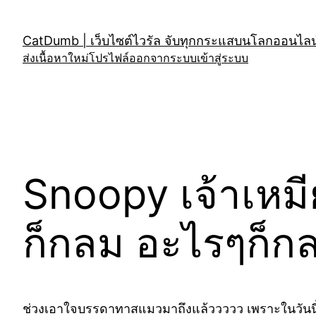
Skip
to
CatDumb | เว็บไซต์ไวรัล จับทุกกระแสบนโลกออนไลน์
content
ส่งเนื้อหาใหม่
โปรไฟล์
ออกจากระบบ
เข้าสู่ระบบ
Snoopy เจ้าเหม
ก็กลม อะไรๆก็
ช่วงเอาใจบรรดาทาสแมวมาถึงแล้ววววว เพราะในวันนี