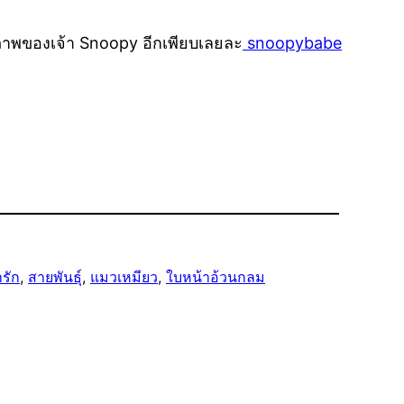
นภาพของเจ้า Snoopy อีกเพียบเลยละ
snoopybabe
ารัก
, 
สายพันธุ์
, 
แมวเหมียว
, 
ใบหน้าอ้วนกลม