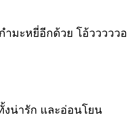
นกำมะหยี่อีกด้วย โอ้วววววอ
ทั้งน่ารัก และอ่อนโยน