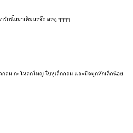
่ารักนั้นมาเต็มนะจ๊ะ อะดู ๆๆๆๆ
ีหัวกลม กะโหลกใหญ่ ใบหูเล็กกลม และมีจมูกหักเล็กน้อย