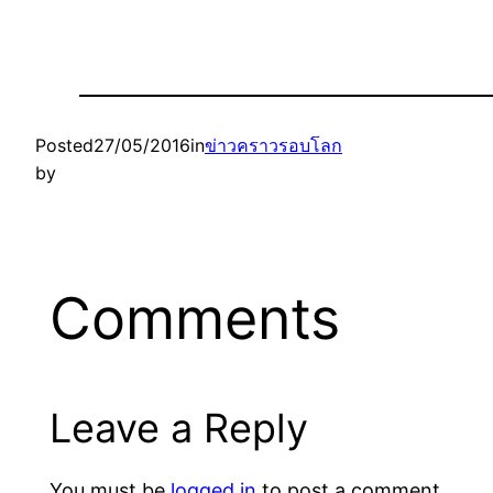
Posted
27/05/2016
in
ข่าวคราวรอบโลก
by
Comments
Leave a Reply
You must be
logged in
to post a comment.