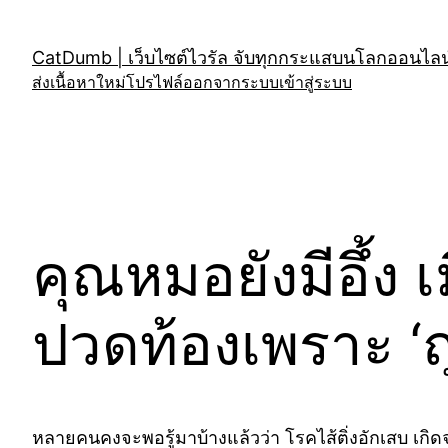
Skip
to
CatDumb | เว็บไซต์ไวรัล จับทุกกระแสบนโลกออนไลน์
content
ส่งเนื้อหาใหม่
โปรไฟล์
ออกจากระบบ
เข้าสู่ระบบ
คุณหมอยังมีอึ้ง 
ปวดท้องเพราะ ‘ถุ
หลายคนคงจะพอรู้มาบ้างแล้วว่า โรคไส้ติ่งอักเสบ เกิด