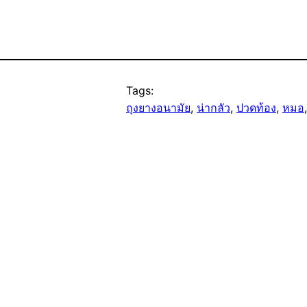
Tags:
ถุงยางอนามัย
, 
น่ากลัว
, 
ปวดท้อง
, 
หมอ