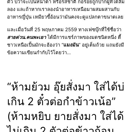
ตั๋ว บ่ว่าจะเป็นหน้าตา หรือรสชาติ ก็อร่อยถูกปากผู้ที่ได้ลิ้ม
ลอง และถ้าหากเราลองนำอาหารเหนือมาผสมผสานกับ
อาหารญี่ปุ่น เหมียวขี้อ้อนว่ามันคงจะดูแปลกตาขนาดเลย
และเมื่อวันที่ 25 พฤษภาคม 2559 ทางเฟซบุ๊กที่ใช้ชื่อว่า
สายด่วน.คนพะเยา
ได้มีการแชร์ภาพของมดชนิดหนึ่ง ตี้
ชาวเหนือเปิ้นมักจะฮ้องว่า “
แมงมัน
” อยู่เต็มถ้วย แถมยังมี
ข้อความเขียนกำกับไว้โตยว่า…
“ห้ามย้วม อุ๊ยสั่งมา ใส่ได้บ่
เกิน 2 ตั๋วต่อกำข้าวเน้อ”
(ห้ามหยิบ ยายสั่งมา ใส่ได้
ไม่เกิน 2 ตัวต่อข้าวก้อน