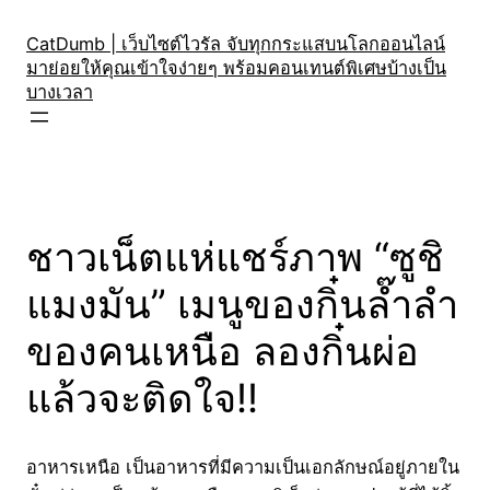
Skip
to
CatDumb | เว็บไซต์ไวรัล จับทุกกระแสบนโลกออนไลน์
มาย่อยให้คุณเข้าใจง่ายๆ พร้อมคอนเทนต์พิเศษบ้างเป็น
content
บางเวลา
ชาวเน็ตแห่แชร์ภาพ “ซูชิ
แมงมัน” เมนูของกิ๋นล๊ำลำ
ของคนเหนือ ลองกิ๋นผ่อ
แล้วจะติดใจ!!
อาหารเหนือ เป็นอาหารที่มีความเป็นเอกลักษณ์อยู่ภายใน