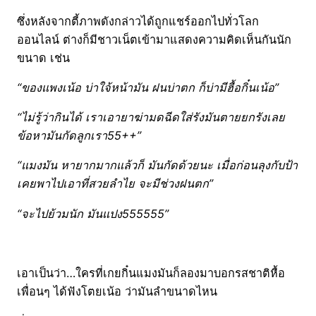
ซึ่งหลังจากตี้ภาพดังกล่าวได้ถูกแชร์ออกไปทั่วโลก
ออนไลน์ ต่างก็มีชาวเน็ตเข้ามาแสดงความคิดเห็นกันนัก
ขนาด เช่น
“ของแพงเน้อ บ่าใจ้หน้ามัน ฝนบ่าตก ก็บ่ามีฮื้อกิ๋นเน้อ”
“ไม่รู้ว่ากินได้ เราเอายาฆ่ามดฉีดใส่รังมันตายยกรังเลย
ข้อหามันกัดลูกเรา55++”
“แมงมัน หายากมากแล้วก็ มันกัดด้วยนะ เมื่อก่อนลุงกับป้า
เคยพาไปเอาที่สวยลำไย จะมีช่วงฝนตก”
“จะไปย้วมนัก มันแปง555555”
เอาเป็นว่า…ใครที่เกยกิ๋นแมงมันก็ลองมาบอกรสชาติหื้อ
เพื่อนๆ ได้ฟังโตยเน้อ ว่ามันลำขนาดไหน