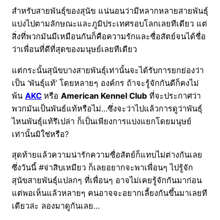
สำหรับสายพันธุ์ของสุนัข แน่นอนว่ามีหลากหลายสายพันธุ์
แบ่งไปตามลักษณะและภูมิประเทศรอบโลกเลยทีเดียว แต่
สิ่งที่พวกมันมีเหมือนกันก็คือความรักและซื่อสัตย์จนได้ชื่อ
ว่าเพื่อนที่ดีที่สุดของมนุษย์เลยทีเดียว
แต่กระนั้นสุนัขบางสายพันธุ์เท่านั้นจะได้รับการยกย่องว่า
เป็น ‘พันธุ์แท้’ โดยหลายๆ องค์กร ถ้าจะรู้จักกันดีก็คงไม่
พ้น
AKC
หรือ
American Kennel Club
ที่จะประกาศว่า
พวกมันเป็นพันธ์แท้หรือไม่…ซึ่งจะว่าไปแล้วการดูว่าพันธุ์
ไหนพันธุ์แท้รึเปล่า ก็เป็นเพียงการแบ่งแยกโดยมนุษย์
เท่านั้นมิใช่หรือ?
สุดท้ายแล้วความน่ารักความซื่อสัตย์ก็แทบไม่ต่างกันเลย
ซึ่งวันนี้ #จ่าสิบเหมียว ก็เลยอยากจะพาเพื่อนๆ ไปรู้จัก
สุนัขสายพันธุ์แปลกๆ ที่เพื่อนๆ อาจไม่เคยรู้จักกันมาก่อน
แต่พอเห็นแล้วหลายๆ คนอาจจะอยากเลี้ยงกันขึ้นมาเลยที
เดียวล่ะ ลองมาดูกันเลย…