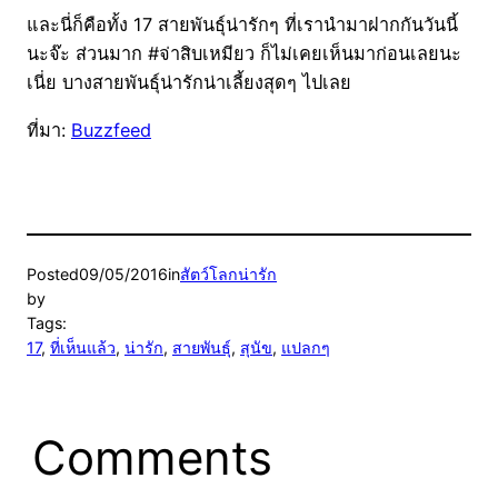
และนี่ก็คือทั้ง 17 สายพันธุ์น่ารักๆ ที่เรานำมาฝากกันวันนี้
นะจ๊ะ ส่วนมาก #จ่าสิบเหมียว ก็ไม่เคยเห็นมาก่อนเลยนะ
เนี่ย บางสายพันธุ์น่ารักน่าเลี้ยงสุดๆ ไปเลย
ที่มา:
Buzzfeed
Posted
09/05/2016
in
สัตว์โลกน่ารัก
by
Tags:
17
, 
ที่เห็นแล้ว
, 
น่ารัก
, 
สายพันธุ์
, 
สุนัข
, 
แปลกๆ
Comments