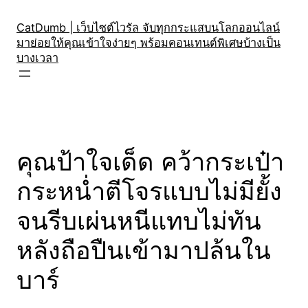
Skip
to
CatDumb | เว็บไซต์ไวรัล จับทุกกระแสบนโลกออนไลน์
มาย่อยให้คุณเข้าใจง่ายๆ พร้อมคอนเทนต์พิเศษบ้างเป็น
content
บางเวลา
คุณป้าใจเด็ด คว้ากระเป๋า
กระหน่ำตีโจรแบบไม่มียั้ง
จนรีบเผ่นหนีแทบไม่ทัน
หลังถือปืนเข้ามาปล้นใน
บาร์