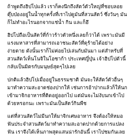
ถ้าพูดถึงฮิปโปแล้ว เราก็คงนึกถึงสัตว์ตัวใหญ่ที่ชอบลอย
ตุ๊บป่องอยู่ในน้ำทุกครั้งที่เราไปดูมันที่สวนสัตว์ ซึ่งวันๆ มัน
ก็ไม่ทำอะไรนอกจากแช่น้ำ กิน และก็อึ
ฮิปโปถือเป็นสัตว์ที่ก้าวร้าวตัวหนึ่งเลยก็ว่าได้ เพราะมันมี
แรงมหาสารที่สามารถเอาชนะสัตว์ที่ดุร้ายได้อย่าง
ง่ายดาย ดังนั้นเราก็ไม่ค่อยไปเล่นกับมันมา แต่สำหรับที่
สวนสัตว์เท็นโนจิในโอซาก้า ประเทศญี่ปุ่น เจ้าฮิปโปตัวนี้
กลับเป็นมิตรกับมนุษย์สุดๆไปเลย
ปกติแล้วฮิปโปเมื่ออยู่ในธรรมชาติ มันจะให้สัตว์ตัวอื่นๆ
มาทำความสะอาดช่องปากให้ เช่นการอ้าปากแล้วก็ให้นก
เข้ามาจิกอาหารที่ติดอยู่ออกไป แต่มันจะไม่งับนกเข้าไป
ด้วยหรอกนะ เพราะมันเป็นสัตว์กินพืช
แต่ที่สวนสัตว์ไม่มีนกให้มาจิกเศษอาหาร จึงต้องให้หมอ
ฟันประจำสวนสัตว์มาทำความสะอาดปากด้วยการแปลง
ฟัน เราจึงได้เห็นภาพสุดแสนน่ารักอันนี้ เราไปชมกันเลย