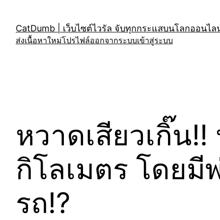
Skip
to
CatDumb | เว็บไซต์ไวรัล จับทุกกระแสบนโลกออนไลน์
content
ส่งเนื้อหาใหม่
โปรไฟล์
ออกจากระบบ
เข้าสู่ระบบ
หวาดเสียวเกิ๊น!
กิโลเมตร โดยมีพ
รถ!?