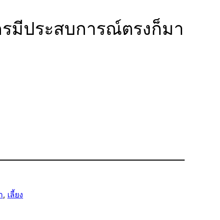
 ใครมีประสบการณ์ตรงก็มา
า
, 
เลี้ยง