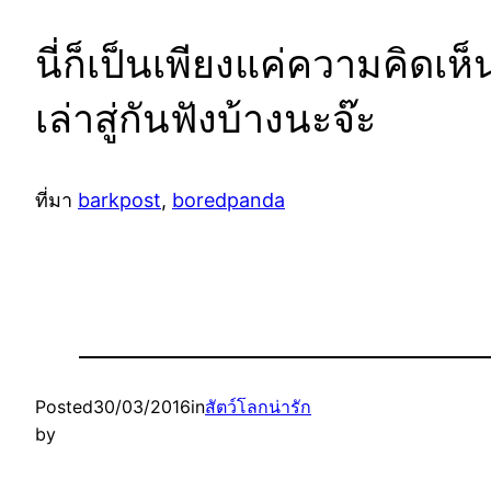
นี่ก็เป็นเพียงแค่ความคิด
เล่าสู่กันฟังบ้างนะจ๊ะ
ที่มา
barkpost
,
boredpanda
Posted
30/03/2016
in
สัตว์โลกน่ารัก
by