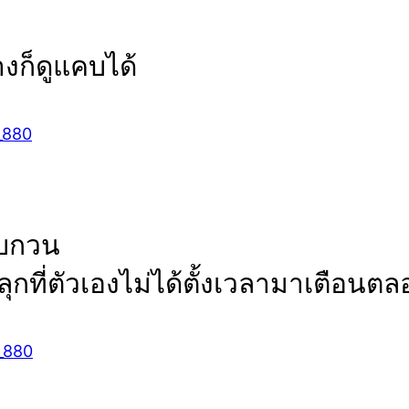
างก็ดูแคบได้
รบกวน
ุกที่ตัวเองไม่ได้ตั้งเวลามาเตือนตล