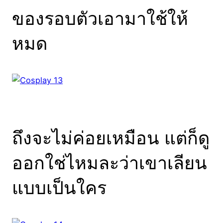
ของรอบตัวเอามาใช้ให้
หมด
ถึงจะไม่ค่อยเหมือน แต่ก็ดู
ออกใช่ไหมละว่าเขาเลียน
แบบเป็นใคร