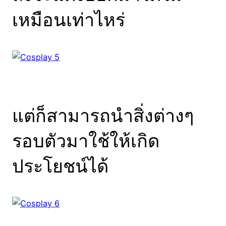
เหมือนเท่าไหร่
แต่ก็สามารถนำสิ่งต่างๆ
รอบตัวมาใช้ให้เกิด
ประโยชน์ได้