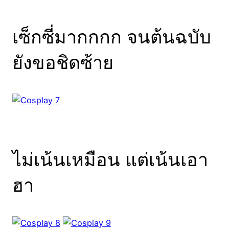
เซ็กซี่มากกกก จนต้นฉบับ
ยังขอชิดซ้าย
ไม่เน้นเหมือน แต่เน้นเอา
ฮา