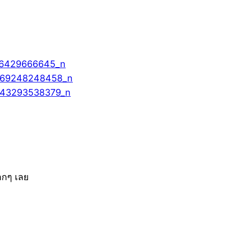
ากๆ เลย