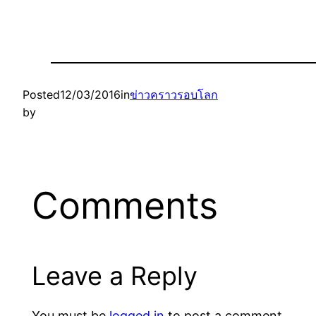
Posted
12/03/2016
in
ข่าวคราวรอบโลก
by
Comments
Leave a Reply
You must be
logged in
to post a comment.