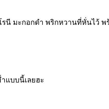
์โรนี มะกอกดำ พริกหวานที่หั่นไว้
่ำแบบนี้เลยฮะ