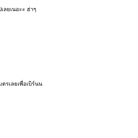
ปเลยเนอะะ ฮ่าๆ
รเลยเพื่อเบิร์นน