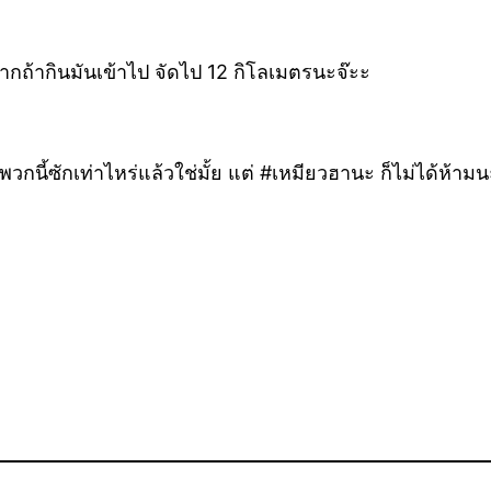
มากถ้ากินมันเข้าไป จัดไป 12 กิโลเมตรนะจ๊ะะ
กนี้ซักเท่าไหร่แล้วใช่มั้ย แต่ #เหมียวฮานะ ก็ไม่ได้ห้ามนะ 