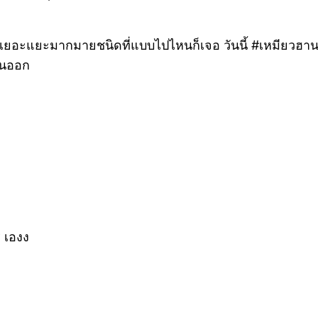
ะมีเยอะแยะมากมายชนิดที่แบบไปไหนก็เจอ วันนี้ #เหมียวฮ
ันออก
 เองง