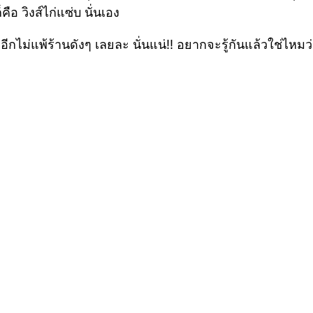
ือ วิงส์ไก่แซ่บ นั่นเอง
อีกไม่แพ้ร้านดังๆ เลยละ นั่นแน่!! อยากจะรู้กันแล้วใช่ไหม