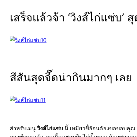
เสร็จแล้วจ้า ‘วิงส์ไก่แซ่บ’
สีสันสุดจี๊ดน่ากินมากๆ เลย
สำหรับเมนู
วิงส์ไก่แซ่บ
นี้ เหมียวขี้อ้อนต้องขอขอบคุ
ลองทำทานกัน งานนี้คนชอบกินไก่ทั้งหลายห้ามพลาดเ