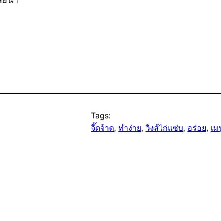
Tags:
จี๊ดจ้าด
, 
ทำง่าย
, 
วิงส์ไก่แซ่บ
, 
อร่อย
, 
เมน