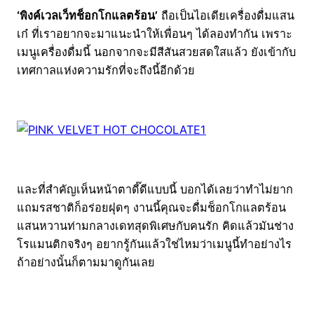
‘พิงค์เวลเว็ทช็อกโกแลตร้อน’
ถือเป็นไอเดียเครื่องดื่มแสน
เก๋ ที่เราอยากจะมาแนะนำให้เพื่อนๆ ได้ลองทำกัน เพราะ
เมนูเครื่องดื่มนี้ นอกจากจะมีสีสันสวยสดใสแล้ว ยังเข้ากับ
เทศกาลแห่งความรักที่จะถึงนี้อีกด้วย
และที่สำคัญเห็นหน้าตาดี๊ดีแบบนี้ บอกได้เลยว่าทำไม่ยาก
แถมรสชาติก็อร่อยฝุดๆ งานนี้คุณจะดื่มช็อกโกแลตร้อน
แสนหวานท่ามกลางเดทสุดพิเศษกับคนรัก คิดแล้วมันช่าง
โรแมนติกจริงๆ อยากรู้กันแล้วใช่ไหมว่าเมนูนี้ทำอย่างไร
ถ้าอย่างนั้นก็ตามมาดูกันเลย