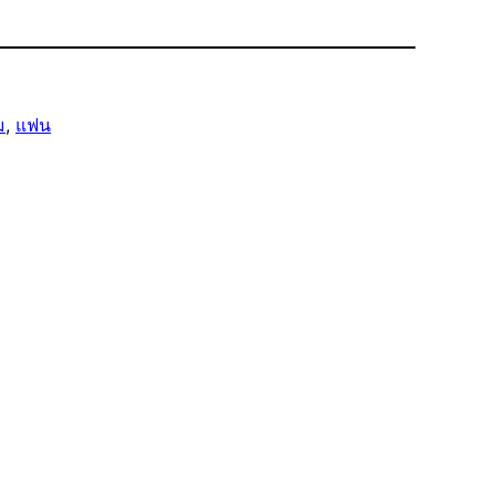
ม
, 
แฟน