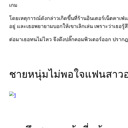
เกม
โดยเหตุการณ์ดังกล่าวเกิดขึ้นที่ร้านอินเตอร์เน็ตคาเ
อยู่ และเธอพยายามบอกให้เขาเลิกเล่น เพราะว่าเธอรู้ส
ต่อมาเธอทนไม่ไหว จึงดึงปลั๊กคอมพิวเตอร์ออก ปรากฎ
ชายหนุ่มไม่พอใจแฟนสาวอย่