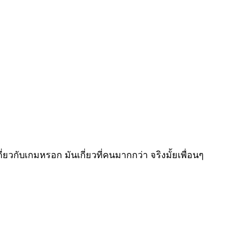
ยวกับเกมหรอก มันเกี่ยวที่คนมากกว่า จริงมั้ยเพื่อนๆ