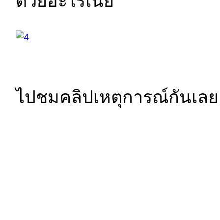
ด้วยอะไรเนี่ย
ไปชมคลิปเหตุการณ์กันเลย