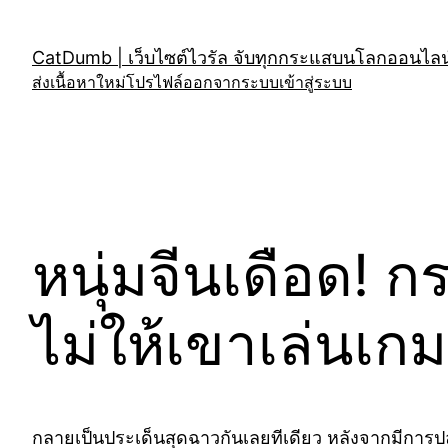
Skip
to
CatDumb | เว็บไซต์ไวรัล จับทุกกระแสบนโลกออนไลน์
content
ส่งเนื้อหาใหม่
โปรไฟล์
ออกจากระบบ
เข้าสู่ระบบ
หนุ่มจีนเดือด! ก
ไม่ให้เขาเล่นเกม
กลายเป็นประเด็นสุดฉาวกันเลยทีเดียว หลังจากมีการปล