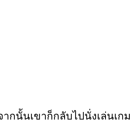
 จากนั้นเขาก็กลับไปนั่งเล่นเ