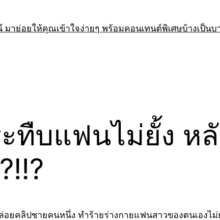
 มาย่อยให้คุณเข้าใจง่ายๆ พร้อมคอนเทนต์พิเศษบ้างเป็นบ
ระทืบแฟนไม่ยั้ง หล
?!!?
่อยคลิปชายคนหนึ่ง ทำร้ายร่างกายแฟนสาวของตนเองไม่ยั้ง 