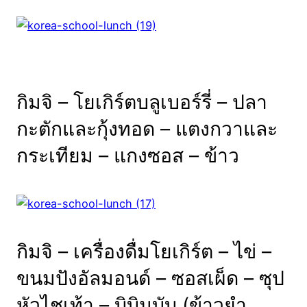
กิมจิ
–
โยเกิร์ต
บลูเบอร์รี่
–
ปลา
กะตักและกุ้ง
ทอด
–
แตงกวา
และ
กระเทียม
–
แกงซอส
–
ข้าว
กิมจิ – เครื่องดื่มโยเกิร์ต – ไข่ –
ขนมปังอัลมอนด์ – ซอสเผ็ด – ซุป
หัวไชเท้า – บิบิมบับ (ข้าวยำ