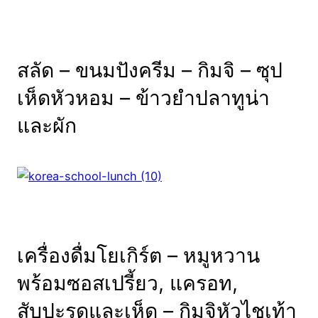
สลัด – ขนมปังครีม – กิมจิ – ซุป
เห็ดหัวหอม – ข้าวยำปลาทูน่า
และผัก
เครื่องดื่มโยเกิร์ต – หมูหวาน
พร้อมซอสเปรี้ยว, แครอท,
สับปะรดและเห็ด – กิมจิหัวไชเท้า