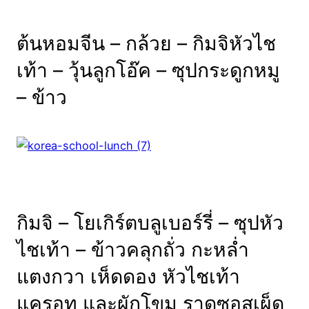
ต้นหอมจีน – กล้วย – กิมจิหัวไช
เท้า –
วุ้นลูกโอ๊ค
– ซุปกระดูกหมู
– ข้าว
กิมจิ – โยเกิร์ตบลูเบอร์รี่ – ซุปหัว
ไชเท้า – ข้าวคลุกถั่ว กะหล่ำ
แตงกวา เห็ดดอง หัวไชเท้า
แครอท และผักโขม ราดซอสเผ็ด