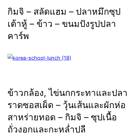
กิมจิ
–
สลัด
แฮม
–
ปลาหมึก
ซุป
เต้าหู้
–
ข้าว
–
ขนมปังรูป
ปลา
คาร์พ
ข้าวกล้อง,
ไข่
นกกระทา
และปลา
ราดซอสเผ็ด – วุ้นเส้นและผักห่อ
สาหร่ายทอด – กิมจิ – ซุปเนื้อ
ถั่วงอกและกะหล่ำปลี