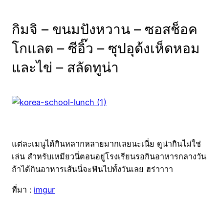
กิมจิ – ขนมปังหวาน – ซอสช็อค
โกแลต – ซีอิ๊ว – ซุปอุด้งเห็ดหอม
และไข่ – สลัดทูน่า
แต่ละเมนูได้กินหลากหลายมากเลยนะเนี่ย ดูน่ากินไม่ใช่
เล่น สำหรับเหมียวนี่ตอนอยู่โรงเรียนรอกินอาหารกลางวัน
ถ้าได้กินอาหารเส้นนี่จะฟินไปทั้งวันเลย ฮร่าาาา
ที่มา :
imgur