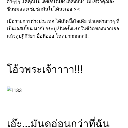
ฮ่าๆๆๆ แค่คุณไม่ได้ชอบในสิ่งใดสิ่งหนึ่ง ไม่ใช่ว่าคุณจะ
ชื่นชมและเชยชมมันไม่ได้นะเออ ><
เมื่อรายการต่างประเทศ ได้เกิดปิ๊งไอเดีย นำเหล่าสาวๆ ที่
เป็นเลสเบี้ยน มาจับกระปู๋เป็นครั้งแรกในชีวิตของพวกเธอ
แล้วดูปฏิกิริยา อื้อหือออ โหดมากกกกก!!!
โอ้วพระเจ้าาาา!!!
เอ๊ะ…มันดูอ่อนกว่าที่ฉัน