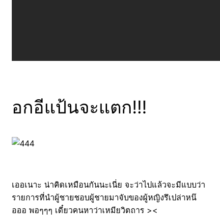
อกอีแป้นจะแตก!!!
เออเนาะ น่าคิดเหมือนกันนะเนี่ย จะว่าไปแล้วจะมีแบบว่า
รายการที่นำผู้ชายชอบผู้ชายมาจับของผู้หญิงรึเปล่าหน๊
อออ พอๆๆๆ เดี๋ยวคนหาว่าเหมียวิตถาร ><