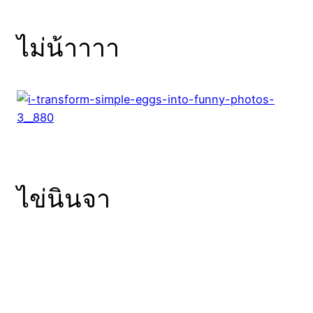
ไม่น้าาาา
ไข่นินจา