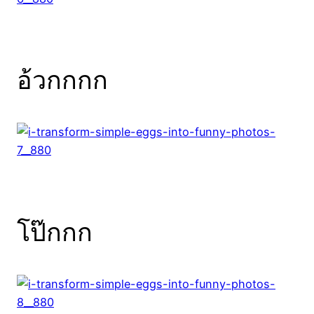
อ้วกกกก
โป๊กกก