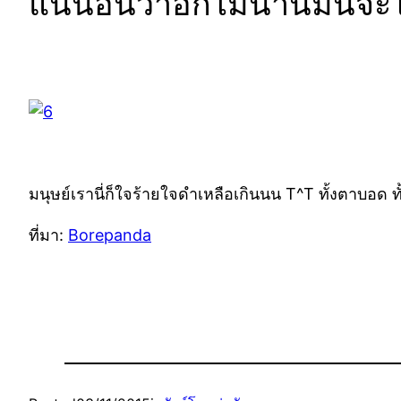
แน่นอนว่าอีกไม่นานมันจะได
มนุษย์เรานี่ก็ใจร้ายใจดำเหลือเกินนน T^T ทั้งตาบอด
ที่มา:
Borepanda