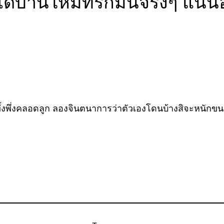
้บ้านใหม่ที่รักมันจริงๆ แน่
 ทั้งพึ่งคลอดลูก ลองจินตนาการว่าตัวเองโดนบ้างสิจะหนักข