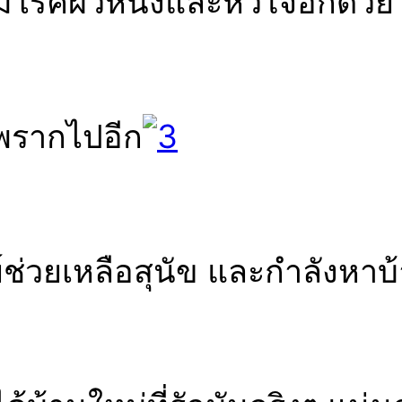
ีโรคผิวหนังและหัวใจอีกด้วย
กพรากไปอีก
ศูนย์ช่วยเหลือสุนัข และกำลังหาบ