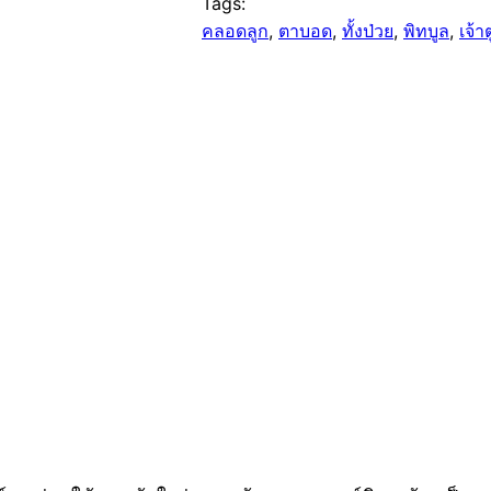
Tags:
คลอดลูก
, 
ตาบอด
, 
ทั้งป่วย
, 
พิทบูล
, 
เจ้า