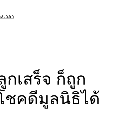
างเวลา
กเสร็จ ก็ถูก
ชคดีมูลนิธิได้