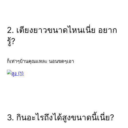
2. เตียงยาวขนาดไหนเนี่ย อยาก
รู้?
ก็เท่าๆบ้านคุณแหละ นอนขดๆเอา
3. กินอะไรถึงได้สูงขนาดนี้เนี่ย?