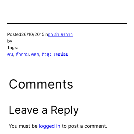
Posted
26/10/2015
in
ฮ่า ฮ่า ฮร่าาา
by
Tags:
คน
, 
คำถาม
, 
ตลก
, 
ตัวสูง
, 
เจอบ่อย
Comments
Leave a Reply
You must be
logged in
to post a comment.