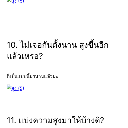
10. ไม่เจอกันตั้งนาน สูงขึ้นอีก
แล้วเหรอ?
ก็เป็นแบบนี้มานานแล้วมะ
11. แบ่งความสูงมาให้บ้างดิ?