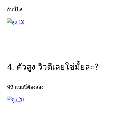
กินนี่ไง!!
4. ตัวสูง วิวดีเลยใช่มั้ยล่ะ?
หึหึ แบบนี้ต้องลอง