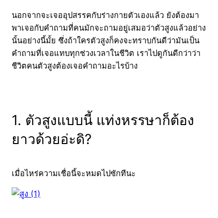
นอกจากจะเจออุปสรรคกับร่างกายตัวเองแล้ว ยังต้องมา
พาเจอกับคำถามที่คนมักจะถามอยู่เสมอว่าตัวสูงแล้วอย่าง
นั้นอย่างนี้มั้ย ซึ่งถ้าใครตัวสูงก็คงจะทราบกันดีว่ามันเป็น
คำถามที่เจอแทบทุกช่วงเวลาในชีวิต เราไปดูกันดีกว่าว่า
ชีวิตคนตัวสูงต้องเจอคำถามอะไรบ้าง
1. ตัวสูงแบบนี้ แท่งหรรษาก็ต้อง
ยาวด้วยอ่ะดิ?
เมื่อไหร่ความเชื่อนี้จะหมดไปซักทีนะ