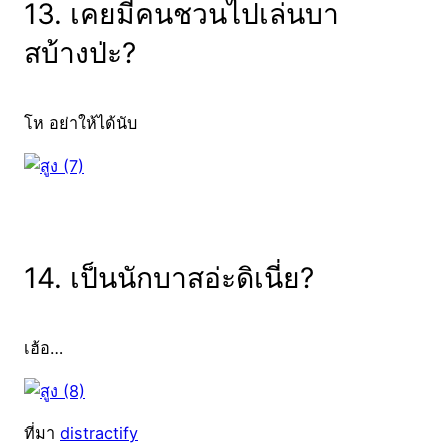
13. เคยมีคนชวนไปเล่นบา
สบ้างป่ะ?
โห อย่าให้ได้นับ
14. เป็นนักบาสอ่ะดิเนี่ย?
เฮ้อ…
ที่มา
distractify