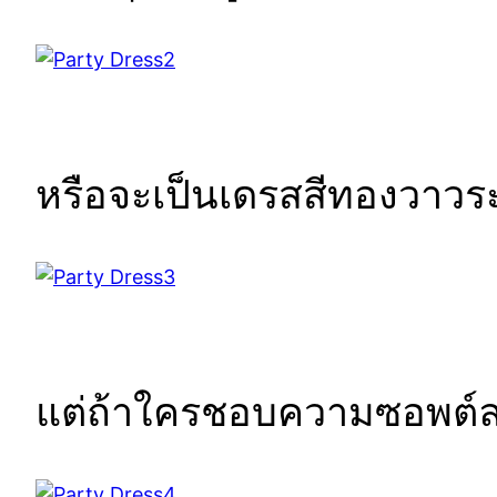
หรือจะเป็นเดรสสีทองวาวร
แต่ถ้าใครชอบความซอพต์ลอง