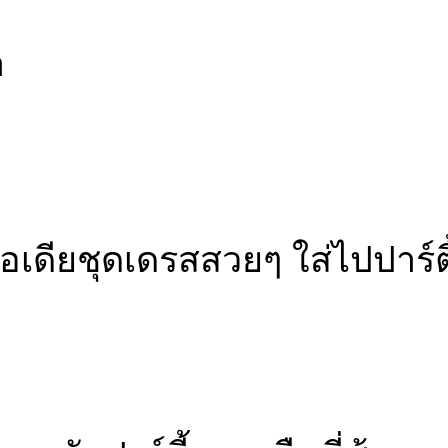
า
ยชุดเดรสสวยๆ ใส่ไปปาร์ตี้ ล