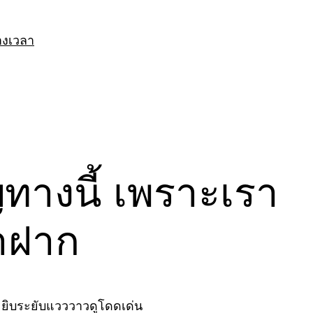
างเวลา
างนี้ เพราะเรา
มาฝาก
มระยิบระยับแวววาวดูโดดเด่น