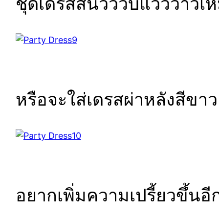
ชุดเดรสสั้นวิววับแวววาวเหม
หรือจะใส่เดรสผ่าหลังสีขาว
อยากเพิ่มความเปรี้ยวขึ้นอี