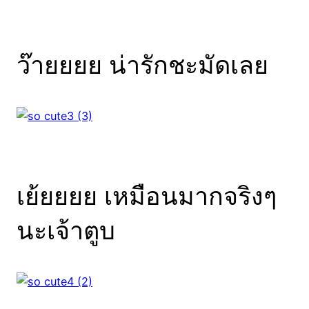
ว๊ายยยย น่ารักชะมัดเลย
เย้ยยยย เหมือนมากจริงๆ
นะเจ้าตูบ