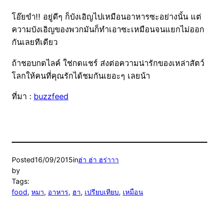
โอ๊ยขำ!! อยู่ดีๆ ก็บังเอิญไปเหมือนอาหารซะอย่างนั้น แต่
ความบังเอิญของพวกมันก็ทำเอาซะเหมือนจนแยกไม่ออก
กันเลยทีเดียว
ถ้าชอบกดไลค์ ใช่กดแชร์ ส่งต่อความน่ารักของเหล่าสัตว์
โลกให้คนที่คุณรักได้ชมกันเยอะๆ เลยน้า
ที่มา :
buzzfeed
Posted
16/09/2015
in
ฮ่า ฮ่า ฮร่าาา
by
Tags:
food
, 
หมา
, 
อาหาร
, 
ฮา
, 
เปรียบเทียบ
, 
เหมือน