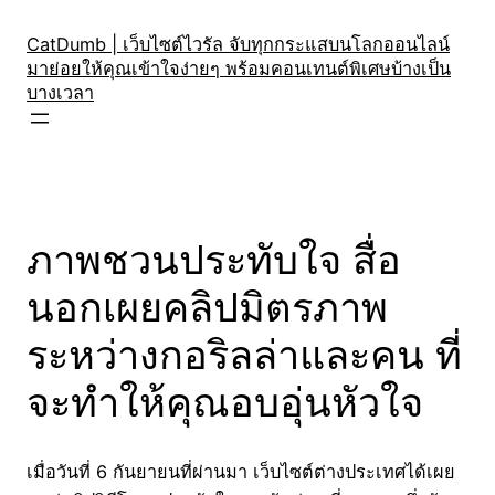
Skip
to
CatDumb | เว็บไซต์ไวรัล จับทุกกระแสบนโลกออนไลน์
มาย่อยให้คุณเข้าใจง่ายๆ พร้อมคอนเทนต์พิเศษบ้างเป็น
content
บางเวลา
ภาพชวนประทับใจ สื่อ
นอกเผยคลิปมิตรภาพ
ระหว่างกอริลล่าและคน ที่
จะทำให้คุณอบอุ่นหัวใจ
เมื่อวันที่ 6 กันยายนที่ผ่านมา เว็บไซต์ต่างประเทศได้เผย