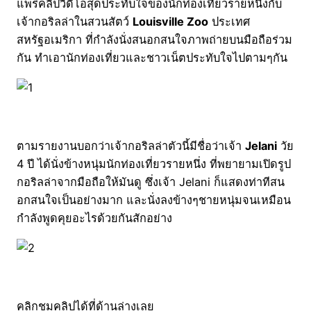
แพร่คลิปวิดีโอสุดประทับใจของนักท่องเที่ยวรายหนึ่งกับ
เจ้ากอริลล่าในสวนสัตว์
Louisville Zoo
ประเทศ
สหรัฐอเมริกา ที่กำลังนั่งสนอกสนใจภาพถ่ายบนมือถือร่วม
กัน ทำเอานักท่องเที่ยวและชาวเน็ตประทับใจไปตามๆกัน
ตามรายงานบอกว่าเจ้ากอริลล่าตัวนี้มีชื่อว่าเจ้า
Jelani
วัย
4 ปี ได้นั่งข้างหนุ่มนักท่องเที่ยวรายหนึ่ง ที่พยายามเปิดรูป
กอริลล่าจากมือถือให้มันดู ซึ่งเจ้า Jelani ก็แสดงท่าทีสน
อกสนใจเป็นอย่างมาก และนั่งลงข้างๆชายหนุ่มจนเหมือน
กำลังพูดคุยอะไรด้วยกันสักอย่าง
คลิกชมคลิปได้ที่ด้านล่างเลย