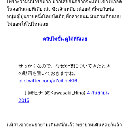
เพราะว่ามันน่ารักมาก มากเสียจนอยากจะแทบเข้าไปกอด
ในจอกันเลยทีเดียวล่ะ ซึ่งเจ้าเหมียวน้อยตัวนี้พบกับพ่อ
หนุ่มญี่ปุ่นรายหนึ่งโดยบังเอิญที่กลางถนน มันตามติดแบบ
ไม่ยอมให้ไปไหนเลย
คลิปไม่ขึ้น ดูได้ที่นี่เลย
せっかくなので、なぜか僕についてきたとき
の動画も置いておきますね。
pic.twitter.com/aZciLpeKl6
— 川崎ヒナ (@Kawasaki_Hina)
4 กันยายน
2015
แม้ว่าเขาจะพยายามเดินหนีก็แล้ว พยายามเดินหลบก็แล้ว