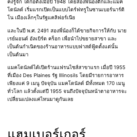
คงรู้จัก ได้ก่อตั้งเมื่อปี ​1948 โดยสองพี่น้องดิ๊กและแมค
โดนัลด์ เริ่มแรกเปิดเป็นแบบไดร์ฟทรูในซานเบอร์นาร์ดิ
โน เมืองเล็กๆในรัฐแคลิฟอร์เนีย
และในปี พ.ศ. 2491 สองพี่น้องก็ได้ขายกิจการให้กับ นาย
เรย์มอนด์ อัลเบิร์ด คร็อก เพื่อนำไปขยายสาขา และ
เป็นต้นกำเนิดของร้านอาหารแบบฟาสต์ฟู้ดตั้งแต่นั้น
เป็นต้นมา
แมคโดนัลด์ได้เปิดร้านแฟรนไชส์สาขาแรก เมื่อปี ​1955
ที่เมือง Des Plaines รัฐ Illinosils โดยมีรายการอาหาร
เพียงแค่ 9 เมนู ปัจจุบัน แมคโดนัลด์ มีทั้งหมด 170 เมนู
ทั่วโลก แล้วตั้งแต่ปี 1955 จนถึงปัจจุบันหน้าตาอาหารจะ
เปลี่ยนแปลงแค่ไหนมาดูกันเลย
แฮมเบอร์เกอร์