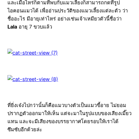
และเมื่อไหร่ก็ตามที่พบกับแมวเลี้ยงก็สามารถกดที่รูป
ไอคอนแมวได้ เพื่ออ่านประวัติของแมวเลี้ยงแต่ละตัว ว่า
ชื่ออะไร มีอายุเท่าไหร่ อย่างเช่นเจ้าเหมียวตัวนี้ชื่อว่า
Lala
อายุ 7 ขวบแล้ว
ที่ยิ่งเจ๋งไปกว่านั้นก็คือแมวบางตัวเป็นแมวขี้อาย ไม่ยอม
ปรากฏตัวออกมาให้เห็น แต่จะมาในรูปแบบของเสียงเมี๊ยว
แทน และจะมีเสียงของบรรยากาศโดยรอบให้เราได้
ซึมซับอีกด้วยล่ะ