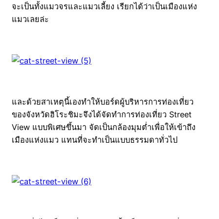
จะเป็นทั้งแมวจรและแมวเลี้ยง เรียกได้ว่าเป็นเมืองแห่ง
แมวเลยล่ะ
และด้วยสาเหตุนี้เองทำให้บอร์ดผู้บริหารการท่องเที่ยว
ของจังหวัดฮิโระชิมะจึงได้จัดทำการท่องเที่ยว Street
View แบบพิเศษขึ้นมา จัดเป็นกล้องมุมต่ำเพื่อให้เข้าถึง
เมืองแห่งแมว แทนที่จะทำเป็นแบบธรรมดาทั่วไป