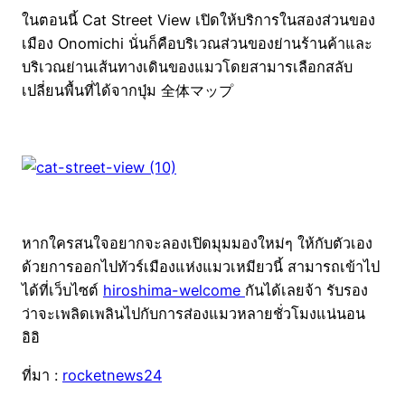
ในตอนนี้ Cat Street View เปิดให้บริการในสองส่วนของ
เมือง Onomichi นั่นก็คือบริเวณส่วนของย่านร้านค้าและ
บริเวณย่านเส้นทางเดินของแมวโดยสามารเลือกสลับ
เปลี่ยนพื้นที่ได้จากปุ่ม 全体マップ
หากใครสนใจอยากจะลองเปิดมุมมองใหม่ๆ ให้กับตัวเอง
ด้วยการออกไปทัวร์เมืองแห่งแมวเหมียวนี้ สามารถเข้าไป
ได้ที่เว็บไซต์
hiroshima-welcome
กันได้เลยจ้า รับรอง
ว่าจะเพลิดเพลินไปกับการส่องแมวหลายชั่วโมงแน่นอน
อิอิ
ที่มา :
rocketnews24