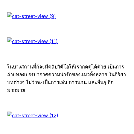
ในบางสถานที่ก็จะมีคลิปวิดีโอให้เรากดดูได้ด้วย เป็นการ
ถ่ายทอดบรรยากาศความน่ารักของแมวทั้งหลาย ในอิริยา
บทต่างๆ ไม่ว่าจะเป็นการเล่น การนอน และอื่นๆ อีก
มากมาย