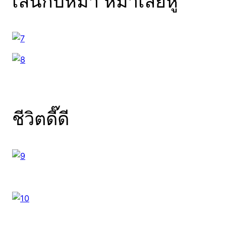
เล่นกับหมา หมาเลียหู
ชีวิตดี๊ดี