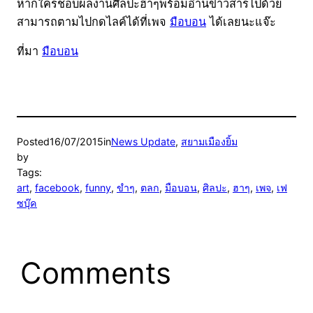
หากใครชอบผลงานศิลปะฮาๆพร้อมอ่านข่าวสารไปด้วย
สามารถตามไปกดไลค์ได้ที่เพจ
มือบอน
ได้เลยนะแจ๊ะ
ที่มา
มือบอน
Posted
16/07/2015
in
News Update
, 
สยามเมืองยิ้ม
by
Tags:
art
, 
facebook
, 
funny
, 
ขำๆ
, 
ตลก
, 
มือบอน
, 
ศิลปะ
, 
ฮาๆ
, 
เพจ
, 
เฟ
ซบุ๊ค
Comments