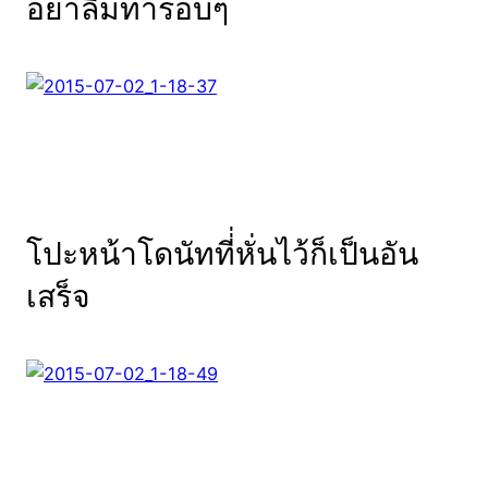
อย่าลืมทารอบๆ
โปะหน้าโดนัทที่่หั่นไว้ก็เป็นอัน
เสร็จ