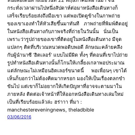
หนังสือเดินทางเมื่อวันที่ 22 พฤษภาคมที่ผ่านมา จน
กระทั่งเวลาผ่านไปหนึ่งสัปดาห์ต่อมาหนังสือเดินทางก็
เสร็จเรียบร้อยส่งถึงมือเขา แต่พอเปิดดูข้างในภาพถ่าย
ของเขาเองทำให้หัวเสียขึ้นมาทันที ภาพถ่ายที่พิมพ์ติดอยู่
ในหนังสือเดินทางกับภาพจริงที่ถ่ายในวันนั้น นั่นเป็น
เพราะว่ารูปถ่ายของเขาที่ติดอยู่ในหนังสือเดินทาง มีจุด
แปลกๆ ติดที่บริเวณหนวดพอดิบพอดี ลักษณะคล้ายคลึง
กับผู้นำนาซี ‘ฮิตเลอร์’ แบบไม่มีผิด ทั้งๆ ที่ตอนที่เขาไปถ่าย
รูปทำหนังสือเดินทางนั้นก็โกนให้เกลี้ยงเกลาพอประมาณ
แต่ลักษณะไม่เหมือนอิตเลอร์ขนาดนี้ พอเพื่อนๆ เขาได้
เห็นก็บอกว่าไม่ต้องคิดมากหรอก มองให้เป็นเรื่องตลกขำ
ขันไป แต่เขาก็ไม่อยากให้เกิดปัญหาที่อาจจะตามมาใน
ภายหลัง ติดต่อเจ้าหน้าที่ให้ออกหนังสือเดินทางเล่มใหม่
เป็นที่เรียบร้อยแล้วล่ะ ฮร่าาา ที่มา :
manchestereveningnews, theladbible
03/06/2016