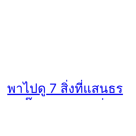
พาไปดู 7 สิ่งที่แสนธร
รมด๊าธรรมดา แต่
ทว่า…มันกลับดันไป
คล้าย ‘Hitler’ ซะงั้น!!