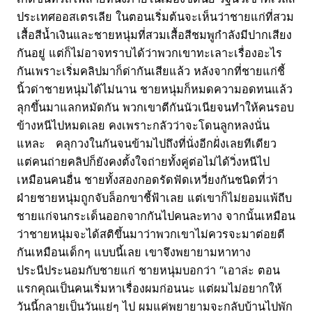
ประเทศออสเตรเลีย ในตอนเริ่มต้นจะเห็นว่าชายแก่ที่สวม
เสื้อสีน้ำเงินและชายหนุ่มที่สวมเสื้อสีชมพูกำลังมีปากเสียง
กันอยู่ แต่ก็ไม่อาจทราบได้ว่าพวกเขาทะเลาะเรื่องอะไร
กันเพราะเริ่มคลิปมาก็ด่ากันเสียแล้ว หลังจากที่ชายแก่ชี้
นิ้วด่าชายหนุ่มได้ไม่นาน ชายหนุ่มก็หมดความอดทนแล้ว
ลุกขึ้นมาแลกหมัดกัน พวกเขาตีกันนัวเนียจนทำให้คนรอบ
ข้างหนีไปหมดเลย คงเพราะกลัวว่าจะโดนลูกหลงนั่น
แหละ คลุกวงในกันจนข้ามไปถึงที่นั่งอีกฝั่งเลยทีเดียว
แต่คนถ่ายคลิปก็ยังคงตั้งใจถ่ายทั้งคู่ต่อไม่ได้วิ่งหนีไป
เหมือนคนอื่น ชายทั้งสองกอดรัดฟัดเหวี่ยงกันชนิดที่ว่า
ฝ่ายชายหนุ่มถูกจับล็อกขาชี้ฟ้าเลย แต่เขาก็ไม่ยอมแพ้ถีบ
ชายแก่จนกระเด็นออกจากกันไปคนละทาง จากนั้นเหมือน
ว่าชายหนุ่มจะได้สติขึ้นมาว่าพวกเขาไม่ควรจะมาต่อยตี
กันเหมือนเด็กๆ แบบนี้เลย เขาจึงพยายามหาทาง
ประนีประนอมกับชายแก่ ชายหนุ่มบอกว่า “เอาล่ะ ตอน
แรกคุณเป็นคนเริ่มหาเรื่องผมก่อนนะ แต่ผมไม่อยากให้
วันนี้กลายเป็นวันแย่ๆ ไป ผมแค่พยายามจะกลับบ้านไปพัก