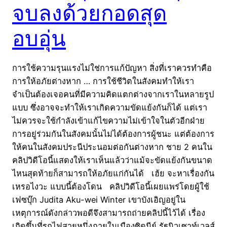
จบลงด้วยกอดสุด
อบอุ่น
การใช้ความรุนแรงไม่ใช่การแก้ปัญหา สิ่งที่เราควรทำคือ
การให้อภัยต่างหาก … การใช้ชีวิตในสังคมทำให้เรา
จำเป็นต้องเจอคนที่มีความคิดแตกต่างจากเราในหลายรูป
แบบ ซึ่งอาจจะทำให้เราเกิดความขัดแย้งกันก็ได้ แต่เรา
ไม่ควรจะใช้กำลังเข้าแก้ไขความไม่เข้าใจในตัวอีกฝ่าย
การอยู่ร่วมกันในสังคมนั้นไม่ได้ต้องการผู้ชนะ แต่ต้องการ
ให้คนในสังคมประนีประนอมต่อกันต่างหาก ชาย 2 คนใน
คลิปวิดีโอนี้แสดงให้เราเห็นแล้วว่าแม้จะขัดแย้งกันขนาด
ไหนสุดท้ายก็สามารถให้อภัยแก่กันได้ เฮ้ย จะหาเรื่องกัน
เหรอไงวะ แบบนี้ต้องโดน คลิปวิดีโอนี้เผยแพร่โดยผู้ใช้
เฟซบุ๊ก Judita Aku-wei Winter เขาบังเอิญอยู่ใน
เหตุการณ์ดังกล่าวพอดีจึงสามารถถ่ายคลิปนี้ไว้ได้ เรื่อง
เกิดขึ้นที่รถไฟสายหนึ่งภายในเมืองซิดนีย์ รัฐนิวเซาท์เวลส์