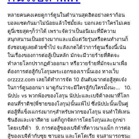
หลายคนคงเคยดูการ์ตูนในตำนานสุดฮิตอย่างดราก้อน
บอลแซดกันมาไม่น้อยแล้วใช่มั้ยล่ะ บอกเลยว่าใครไม่เคย
ดูนี่เชยสุดๆก็ว่าได้ เพราะจัดว่าเป็นอนิเมะที่มีความ
สนุกสนานเป็นอย่างมากและแม้แต่วัยรุ่นหรือคนทำงานก็
ยังชอบดูเลยด้วยซ้ำไป จะสังเกตได้ว่าการ์ตูนเรื่องนี้เน้น
ในเรื่องของการต่อสู้เป็นหลัก มักจะมีวายร้ายที่คิดจะ
ทำลายโลกปรากฏตัวออกมา หรือวายร้ายที่มักจะมาเพื่อ
ต้องการต่อสู้กับโงกุนพระเอกของเรานั้นเอง ทางเว็บ
orzzzz.com เลยได้ทำการจัด 10 อันดับฉากต่อสู้สุดเจ๋ง
ในการ์ตูนออกมา มาดูกันว่าจะมีใครสู้กับใครมั้งนะ… 10.
นัปปะ vs พวกพ้องของโงกุน นัปปะและเบจิต้าลงมาที่โลก
ตอนที่ราดิช(พี่ชายของโงกุน)นั้นแพ้ไป ซึ่งนัปปะนั้นเป็นคู่
ต่อสู้ที่แข็งเแกร่งมากๆสำหรับพวกของโงกุน จนทำให้เทน
ชินฮังและเจาสึตาย แต่ก็ถูกจัดการโดยโงกุนและถูกฆ่า
โดยเบจิต้า 9. การต่อสู้ของเบจิต้าที่ดาวนาเแม็ก การต่อ
สู้ของเบจิต้ากับซุย ซาบอน และโดโดเรีย จนสามารถชนะ