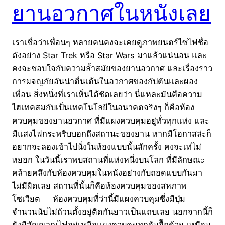
ยานอวกาศในหนังเลย
เราเชื่อว่าเพื่อนๆ หลายคนคงจะเคยดูภาพยนตร์ไซไฟชื่อ
ดังอย่าง Star Trek หรือ Star Wars มาแล้วแน่นอน และ
คงจะชอบใจกับความล้ำสมัยของยานอวกาศ และเรื่องราว
การผจญภัยอันน่าตื่นเต้นในอวกาศของกัปตันและผอง
เพื่อน สิ่งหนึ่งที่เราเห็นได้ชัดเลยว่า นี่แหละมันคือความ
ไฮเทคสมกับเป็นเทคโนโลยีในอนาคตจริงๆ ก็คือห้อง
ควบคุมของยานอวกาศ ที่มีแผงควบคุมอยู่ทั่วทุกแห่ง และ
มีแสงไฟกระพริบบอกถึงสถานะของยาน หากมีโอกาสล่ะก็
อยากจะลองเข้าไปนั่งในห้องแบบนั้นสักครั้ง คงจะเท่ไม่
หยอก ในวันนี้เราพบสถานที่แห่งหนึ่งบนโลก ที่มีลักษณะ
คล้ายคลึงกับห้องควบคุมในหนังอย่างกับถอดแบบกันมา
ไม่มีผิดเลย สถานที่นั้นก็คือห้องควบคุมของสหภาพ
โซเวียต ห้องควบคุมที่ว่านี้มีแผงควบคุมซึ่งมีปุ่ม
จำนวนนับไม่ถ้วนตั้งอยู่ติดกันยาวเป็นแถบเลย นอกจากนี้ก็
ยังมีสัญญาณไฟอยู่เหนือแผงควบคุมทุกอันอืีกด้วย เหมือน