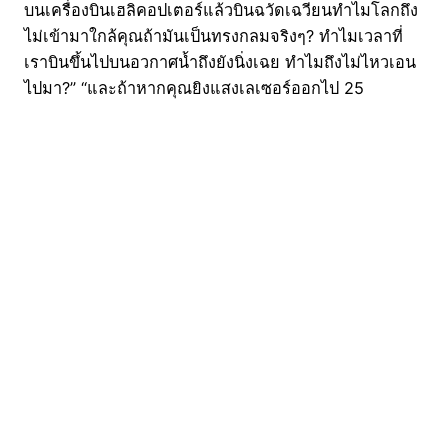
บนเครื่องบินเฮลิคอปเตอร์แล้วบินฉวัดเฉวียนทำไมโลกถึง
ไม่เข้ามาใกล้คุณถ้ามันเป็นทรงกลมจริงๆ? ทำไมเวลาที่
เราบินขึ้นไปบนอวกาศน้ำถึงยังนิ่งเฉย ทำไมถึงไม่ไหวเอน
ไปมา?” “และถ้าหากคุณยิงแสงเลเซอร์ออกไป 25
กิโลเมตร แล้วโลกเป็นทรงกลมจริงๆ คุณต้องมองไม่เห็น
แสงเลเซอร์นั้นแต่คุณกลับมองเห็น” เขายังกล่าวถึงเรื่อง
การปิดบังความจริงอีกด้วยว่า “ตรงกึ่งกลางของโลกคือขั้ว
โลกเหนือ…
03/02/2018
CatDumb | เว็บไซต์ไวรัล จับทุกกระแสบนโลกออนไลน์
มาย่อยให้คุณเข้าใจง่ายๆ พร้อมคอนเทนต์พิเศษบ้างเป็น
บางเวลา