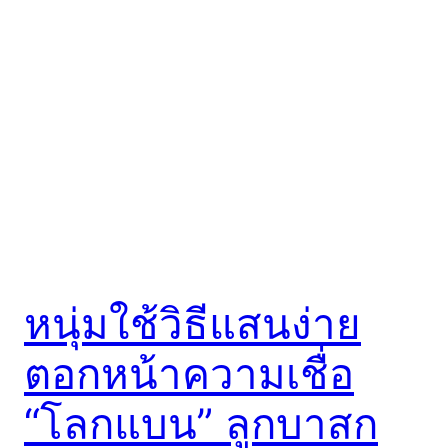
หนุ่มใช้วิธีแสนง่าย
ตอกหน้าความเชื่อ
“โลกแบน” ลูกบาสก