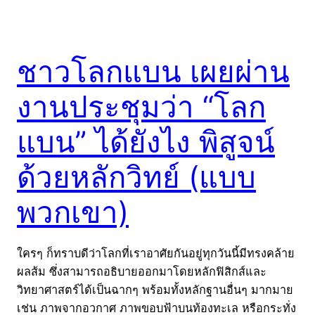
ชาวโลกแบน เผยผ่าน
งานประชุมว่า “โลก
แบน” ได้ยังไง พิสูจน์
ด้วยหลักวิทย์ (แบบ
พวกเขา)
ใครๆ ก็ทราบดีว่าโลกที่เราอาศัยกันอยู่ทุกวันนี้มีทรงคล้าย
ผลส้ม ซึ่งสามารถอธิบายออกมาโดยหลักฟิสิกส์และ
วิทยาศาสตร์ได้เป็นฉากๆ พร้อมทั้งหลักฐานอื่นๆ มากมาย
เช่น ภาพจากอวกาศ ภาพขอบฟ้าบนท้องทะเล หรือกระทั่ง