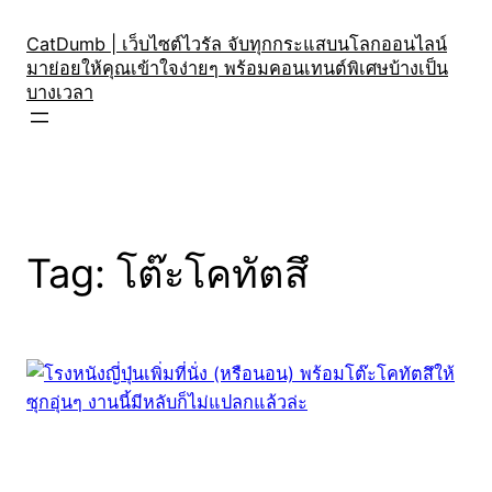
Skip
to
CatDumb | เว็บไซต์ไวรัล จับทุกกระแสบนโลกออนไลน์
มาย่อยให้คุณเข้าใจง่ายๆ พร้อมคอนเทนต์พิเศษบ้างเป็น
content
บางเวลา
Tag:
โต๊ะโคทัตสึ