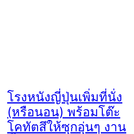
โรงหนังญี่ปุ่นเพิ่มที่นั่ง
(หรือนอน) พร้อมโต๊ะ
โคทัตสึให้ซุกอุ่นๆ งาน