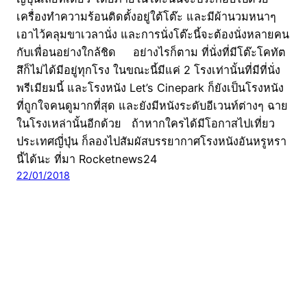
เครื่องทำความร้อนติดตั้งอยู่ใต้โต๊ะ และมีผ้านวมหนาๆ
เอาไว้คลุมขาเวลานั่ง และการนั่งโต๊ะนี้จะต้องนั่งหลายคน
กับเพื่อนอย่างใกล้ชิด อย่างไรก็ตาม ที่นั่งที่มีโต๊ะโคทัต
สึก็ไม่ได้มีอยู่ทุกโรง ในขณะนี้มีแค่ 2 โรงเท่านั้นที่มีที่นั่ง
พรีเมียมนี้ และโรงหนัง Let’s Cinepark ก็ยังเป็นโรงหนัง
ที่ถูกใจคนดูมากที่สุด และยังมีหนังระดับอีเวนท์ต่างๆ ฉาย
ในโรงเหล่านั้นอีกด้วย ถ้าหากใครได้มีโอกาสไปเที่ยว
ประเทศญี่ปุ่น ก็ลองไปสัมผัสบรรยากาศโรงหนังอันหรูหรา
นี้ได้นะ ที่มา Rocketnews24
22/01/2018
CatDumb | เว็บไซต์ไวรัล จับทุกกระแสบนโลกออนไลน์