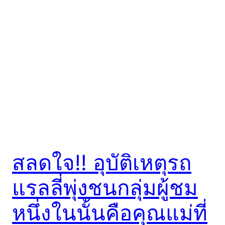
สลดใจ!! อุบัติเหตุรถ
แรลลี่พุ่งชนกลุ่มผู้ชม
หนึ่งในนั้นคือคุณแม่ที่