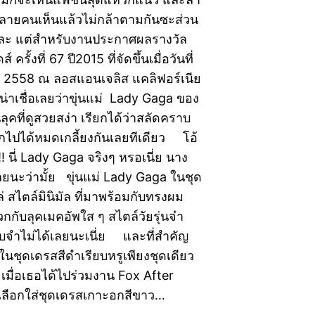
หลายคนเห็นแล้วไม่กล้าตามกันซะส่วน
ละ แต่สำหรับงานประกาศผลรางวัล
ส์ ครั้งที่ 67 ปี2015 ที่จัดขึ้นเมื่อวันที่
 2558 ณ ลอสแอนเจลิส แคลิฟอร์เนีย
ม่น่าเชื่อเลยว่าขุ่นแม่ Lady Gaga ของ
ุคที่ดูสวยสง่า เรียกได้ว่าสลัดคราบ
กไปได้หมดเกลี้ยงกันเลยทีเดียว โอ้
!! นี่ Lady Gaga จริงๆ หรอเนี่ย นาง
ยนะว่ามั้ย ขุ่นแม่ Lady Gaga ในชุด
่ สไตล์มินิมัล ที่มาพร้อมกับทรงผม
วกกับลุคเมคอัพใส ๆ สไตล์วัยรุ่นจ๋า
อบจำไม่ได้เลยนะเนี่ย และที่สำคัญ
ในชุดเดรสสีดำเรียบหรูเพียงชุดเดียว
เมื่อเธอได้ไปร่วมงาน Fox After
็เลือกใส่ชุดเดรสเกาะอกสีขาว…