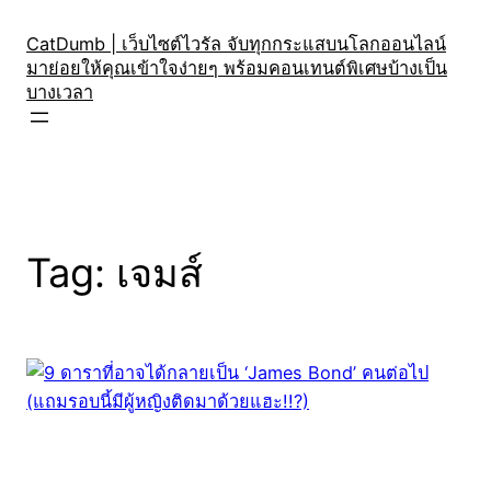
Skip
to
CatDumb | เว็บไซต์ไวรัล จับทุกกระแสบนโลกออนไลน์
มาย่อยให้คุณเข้าใจง่ายๆ พร้อมคอนเทนต์พิเศษบ้างเป็น
content
บางเวลา
Tag:
เจมส์