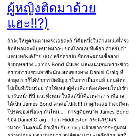
ผู้หญิงติดมาด้วย
แฮะ!!?)
ถ้าจะให้พูดกันตามตรงเลยล่ะก็ นี่คือหนึ่งในตำแหน่งที่ทรง
อิทธิพลและมีบทบาทมากๆ ของโลกเลยทีเดียว สำหรับตำ
แหน่งพยัฆค์ร้าย 007 หรือสายลับชื่อกระฉ่อนเชื้อสาย
อังกฤษอย่าง James Bond นั่นเอง และแน่นอนเพราะข่าว
คราวการแขวนอาชีพนักแสดงของทาง Daniel Craig ที่
ล่าสุดเขาก็ได้ทำการปัดสัญญาในการเป็นเจมส์ บอนด์ต่อ
ไปเป็นที่เรียบร้อย ทำให้เหล่าผู้คัดเลือกต้องคัดคนใหม่เข้า
มารับหน้าที่นี้ และทั้งหมดในลิสต์นี้ก็คือเหล่าดาราที่อาจ
ได้เป็น James Bond คนต่อไปล่ะ!!! มาดูกันเลยว่าจะมีคน
โปรดของเพื่อนๆ กันไหม… การยุติบทบาท James Bond
ของ Daniel Craig Tom Hiddleston กระแสรุนแร
งมากๆ ในตอนนี้ ถ้าเทียบกับ Craig แล้วเขาอาจจะดูผอม
กว่าหน่อยๆ แต่แน่นอนว่าเสน่ห์ของเขาน่ะเหลือร้ายเลยที