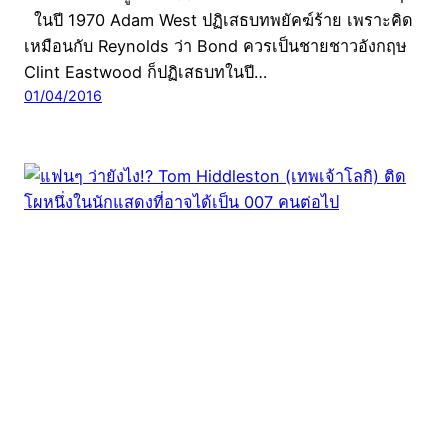
ในปี 1970 Adam West ปฏิเสธบทพยัคฆ์ร้าย เพราะคิด
เหมือนกับ Reynolds ว่า Bond ควรเป็นชายชาวอังกฤษ
Clint Eastwood ก็ปฏิเสธบทในปี…
01/04/2016