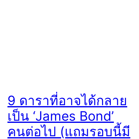
9 ดาราที่อาจได้กลาย
เป็น ‘James Bond’
คนต่อไป (แถมรอบนี้มี