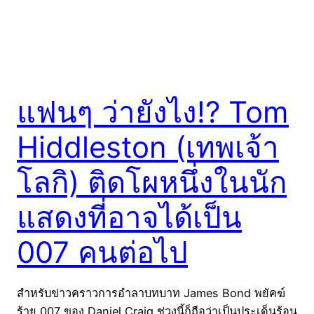
แฟนๆ ว่ายังไง!? Tom
Hiddleston (เทพเจ้า
โลกิ) ติดโผหนึ่งในนัก
แสดงที่อาจได้เป็น
007 คนต่อไป
สำหรับข่าวคราวการอำลาบทบาท James Bond พยัคฆ์
ร้าย 007 ของ Daniel Craig ช่วงนี้ก็ถือว่าเป็นประเด็นร้อน