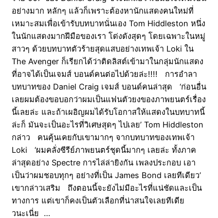
อย่างมาก หลักๆ แล้วก็เพราะต้องหานักแสดงคนใหม่ที่
เหมาะสมเพื่อเข้ารับบทบาทนั่นเอง Tom Hiddleston หนึ่ง
ในนักแสดงมากฝีมือของเรา โด่งดังสุดๆ โดยเฉพาะในหมู่
สาวๆ ด้วยบทบาทตัวร้ายสุดแสบอย่างเทพเจ้า Loki ใน
The Avenger ก็เรียกได้ว่าติดลิสต์เข้ามาในกลุ่มนักแสดง
ที่อาจได้เป็นเจมส์ บอนด์คนต่อไปด้วยล่ะ!!!! การอำลา
บทบาทของ Daniel Craig เจมส์ บอนด์คนล่าสุด ‘ก่อนอื่น
เลยผมต้องขอบอกว่าผมเป็นแฟนตัวยงของภาพยนตร์เรื่อง
นี้เลยล่ะ และถ้าเผอิญผมได้รับโอกาสให้แสดงในบทบาทนี้
ล่ะก็ มันจะเป็นอะไรที่วิเศษสุดๆ ไปเลย’ Tom Hiddleston
กล่าว คนคุ้นเคยกับเขามากๆ จากบทบาทของเทพเจ้า
Loki ‘ผมคลั่งซีรีย์ภาพยนตร์ชุดนี้มากๆ เลยล่ะ ทั้งภาค
ล่าสุดอย่าง Spectre การไล่ล่ายิงกัน เพลงประกอบ เอา
เป็นว่าผมชอบทุกๆ อย่างที่เป็น James Bond เลยทีเดียว’
เขากล่าวเสริม ถึงตอนนี้จะยังไม่มีอะไรที่แน่ชัดและเป็น
ทางการ แต่เขาก็คงเป็นตัวเลือกที่น่าสนใจเลยทีเดีย
วนะเนี่ย …