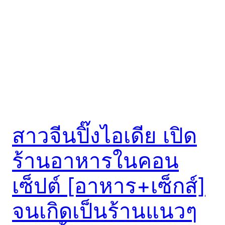
สาวจีนปิ๊งไอเดีย เปิด
ร้านอาหารในคอน
เซ็ปต์ [อาหาร+เซ็กส์]
จนเกิดเป็นร้านแนวๆ