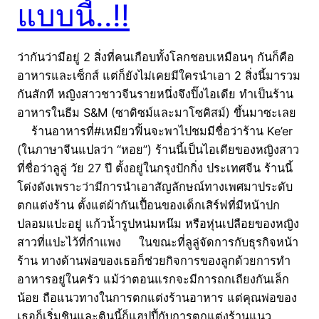
แบบนี้..!!
ว่ากันว่ามีอยู่ 2 สิ่งที่คนเกือบทั้งโลกชอบเหมือนๆ กันก็คือ
อาหารและเซ็กส์ แต่ก็ยังไม่เคยมีใครนำเอา 2 สิ่งนี้มารวม
กันสักที หญิงสาวชาวจีนรายหนึ่งจึงปิ๊งไอเดีย ทำเป็นร้าน
อาหารในธีม S&M (ซาดิซม์และมาโซคิสม์) ขึ้นมาซะเลย
ร้านอาหารที่#เหมียวฟิ้นจะพาไปชมมีชื่อว่าร้าน Ke’er
(ในภาษาจีนแปลว่า “หอย”) ร้านนี้เป็นไอเดียของหญิงสาว
ที่ชื่อว่าลูลู่ วัย 27 ปี ตั้งอยู่ในกรุงปักกิ่ง ประเทศจีน ร้านนี้
โด่งดังเพราะว่ามีการนำเอาสัญลักษณ์ทางเพศมาประดับ
ตกแต่งร้าน ตั้งแต่ผ้ากันเปื้อนของเด็กเสิร์ฟที่มีหน้าปก
ปลอมแปะอยู่ แก้วน้ำรูปหน่มหน๊ม หรือหุ่นเปลือยของหญิง
สาวที่แปะไว้ที่กำแพง ในขณะที่ลูลู่จัดการกับธุรกิจหน้า
ร้าน ทางด้านพ่อของเธอก็ช่วยกิจการของลูกด้วยการทำ
อาหารอยู่ในครัว แม้ว่าตอนแรกจะมีการถกเถียงกันเล็ก
น้อย ถือแนวทางในการตกแต่งร้านอาหาร แต่คุณพ่อของ
เธอก็เริ่มชินและตินนี้ก็แฮปปี้กับการตกแต่งร้านแนว