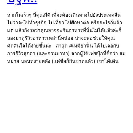
หากในเร็วๆ นี้คุณมีคิวที่จะต้องเดินทางไปยังประเทศจีน
ไม่ว่าจะไปทำธุรกิจ ไปเที่ยว ไปศึกษาต่อ หรืออะไรก็แล้ว
แต่ แล้วกังวลว่าคุณอาจจะกินอาหารที่นั่นไม่ได้แล้วล่ะก็
ลองมาดูรีวิวอาหารเหล่านี้หน่อย น่าจะพอช่วยให้คุณ
ตัดสินใจได้ง่ายขึ้นนะ ล่าสุด #เหมียวฟิ้น ได้ไปเจอกับ
การรีวิวสุดฮา (และกวนบาทา) จากผู้ใช้เฟซบุ๊กที่ชื่อว่า สม
หมาย นอนหงายหลัง (แค่ชื่อก็กินขาดแล้ว) เขาได้เดิน
ทางไปยังมณฑลเสฉวน ประเทศจีน แล้วถ่ายภาพอาหาร
มากว่า 29 เมนู แล้วมาเขียนรีวิวแบบเข้าใจง๊ายง่าย… . .
. . . . . . . . . . . . . . . . . . . . . . . . . . อ่านไปก็ขำไป อะไร
มันจะแย่ปานนั้น 555+…
09/05/2016